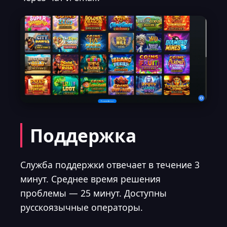
Поддержка
Служба поддержки отвечает в течение 3
минут. Среднее время решения
проблемы — 25 минут. Доступны
русскоязычные операторы.