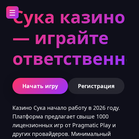
Сука казино
☰
— играйте
ответственно
Начать игру
Регистрация
Казино Сука начало работу в 2026 году.
Платформа предлагает свыше 1000
лицензионных игр от Pragmatic Play и
других провайдеров. Минимальный