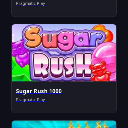
Pragmatic Play
Sugar Rush 1000
Pragmatic Play