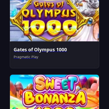
Gates of Olympus 1000
Pragmatic Play