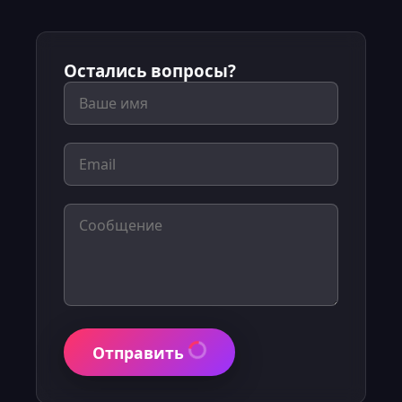
Остались вопросы?
Отправить